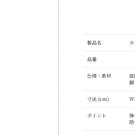
製品名
カ
品番
仕様・素材
座
脚
寸法 (cm)
W
ポイント
弾
防