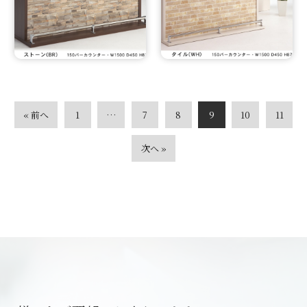
« 前へ
1
…
7
8
9
10
11
次へ »