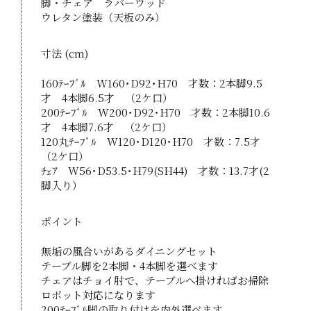
脚・チェア ラバーウッド
ウレタン塗装（天板のみ）
寸法 (cm)
160ﾃｰﾌﾞﾙ W160･D92･H70 才数：2本脚9.5
才 4本脚6.5才 （2ケ口）
200ﾃｰﾌﾞﾙ W200･D92･H70 才数：2本脚10.6
才 4本脚7.6才 （2ケ口）
120丸ﾃｰﾌﾞﾙ W120･D120･H70 才数：7.5才
（2ケ口）
ﾁｪｱ W56･D53.5･H79(SH44) 才数：13.7才(2
脚入り）
ポイント
無垢の風合いがあるダイニングセット
テーブル脚を2本脚・4本脚を選べます
チェアはチョイ肘で、テーブルへ掛ければお掃除
ロボット対応になります
200ﾃｰﾌﾞﾙ脚の取り付けを内外選べます