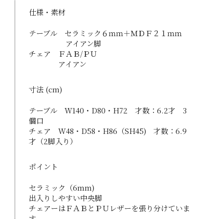
仕様・素材
テーブル セラミック６ｍｍ＋ＭＤＦ２１ｍｍ
アイアン脚
チェア ＦＡＢ/ＰＵ
アイアン
寸法 (cm)
テーブル W140・D80・H72 才数：6.2才 3
個口
チェア W48・D58・H86（SH45) 才数：6.9
才（2脚入り）
ポイント
セラミック（6mm)
出入りしやすい中央脚
チェアーはＦＡＢとＰＵレザーを張り分けていま
す